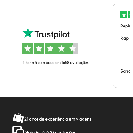
Rapid
Rapid
4.5 em 5 com base em 1658 avaliações
Sandr
21 anos de experiência em viagens
Mais de 55.670 avaliações