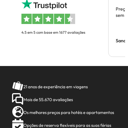
Preço
sem p
4.5 em 5 com base em 1677 avaliações
Sandr
21 anos de experiência em viagens
Mais de 55.670 avaliações
Os melhores preços para hotéis e apartamentos
Opções de reserva flexíveis para as suas férias