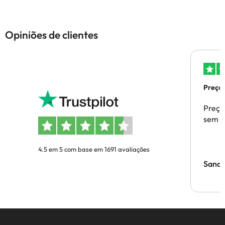
Opiniões de clientes
Preços
Preço
sem p
4.5 em 5 com base em 1691 avaliações
Sandr