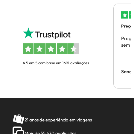
Preços
Preço
sem p
4.5 em 5 com base em 1691 avaliações
Sandr
21 anos de experiência em viagens
Mais de 55.670 avaliações