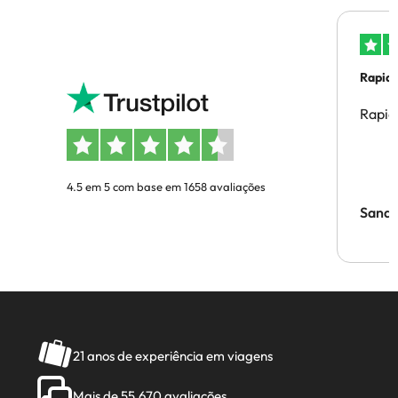
Rapid
Rapid
4.5 em 5 com base em 1658 avaliações
Sandr
21 anos de experiência em viagens
Mais de 55.670 avaliações