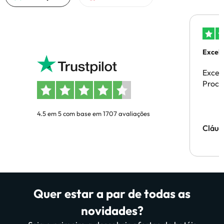
Excele
Excel
Proces
4.5 em 5 com base em 1707 avaliações
Cláud
Quer estar a par de todas as
novidades?