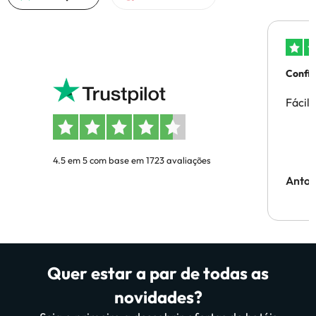
Confi
Fácil
4.5 em 5 com base em 1723 avaliações
Anton
Quer estar a par de todas as
novidades?