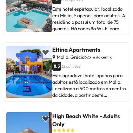
Este hotel espetacular, localizado
em Malia, é apenas para adultos. A
residência possui um total de 75
quartos. Há conexão Wi-Fi para
oferecer maior bem-estar e
conforto. Este estabelecimento
não oferece serviço de recepção
Eltina Apartments
24 horas. O AMMOS BEACH não
Malia, Grécia
625 m do centro
oferece berços mediante
8.3
32 opiniões
solicitação. Os hóspedes deste
estabelecimento não sofrerão
Este agradável hotel apenas para
nenhum desconforto durante a
adultos está localizado em Malia.
estadia, pois não permite animais
Localizado a 500 metros do centro
de estimação. Além disso, as
da cidade, a partir deste
instalações têm estacionamento
estabelecimento você pode chegar
para os hóspedes desfrutarem de
a muitas atrações a pé. O
uma estadia mais confortável. .
alojamento fica perto das
High Beach White - Adults
Alguns dos serviços listados podem
principais áreas de lazer. Os
Only
ser extras que devem ser pagos no
hóspedes encontrarão o campo de
hotel. Você pode verificar suas