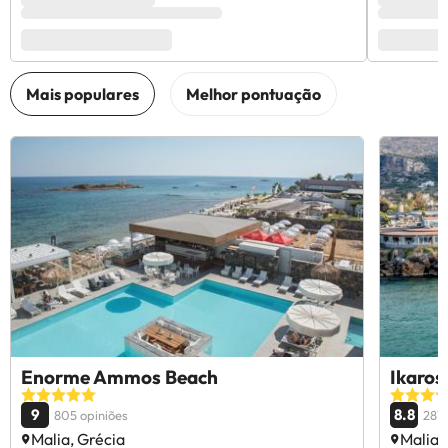
Enorme Ammos Beach
Ikaros
9
8.8
805 opiniões
287 
Malia, Grécia
Malia,