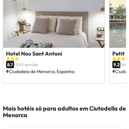
Hotel Nou Sant Antoni
Petit 
8.7
9.2
1053 opiniões
860 
Ciudadela de Menorca, Espanha
Ciudad
Mais hotéis só para adultos em Ciutadella de
Menorca