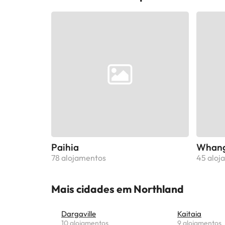
Paihia
Whang
78 alojamentos
45 aloj
Mais cidades em Northland
Dargaville
Kaitaia
10 alojamentos
9 alojamentos