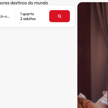
hores destinos do mundo
1 quarto
Check-out
2 adultos