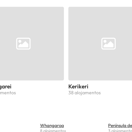
arei
Kerikeri
amentos
38 alojamentos
Whangaroa
Península de
8 alojamentos
3 alojament