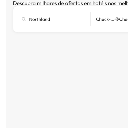
Descubra milhares de ofertas em hotéis nos mel
Pesquise
Check-in
cidade,
hotel
ou
destino