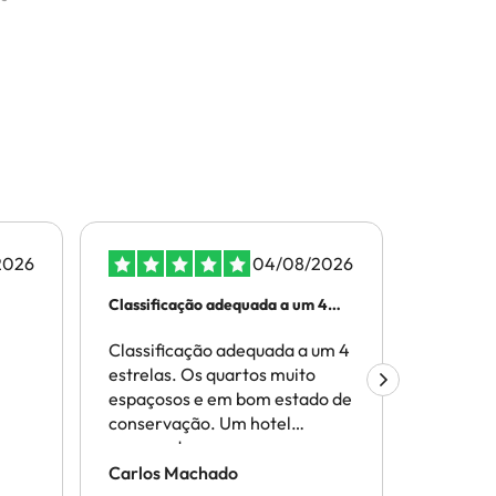
2026
04/08/2026
Classificação adequada a um 4
Muito efi
estrelas
Classificação adequada a um 4
Muito ef
estrelas. Os quartos muito
espaçosos e em bom estado de
conservação. Um hotel
sossegado, sempre com
espaço na zona das piscinas,
Carlos Machado
Carlos