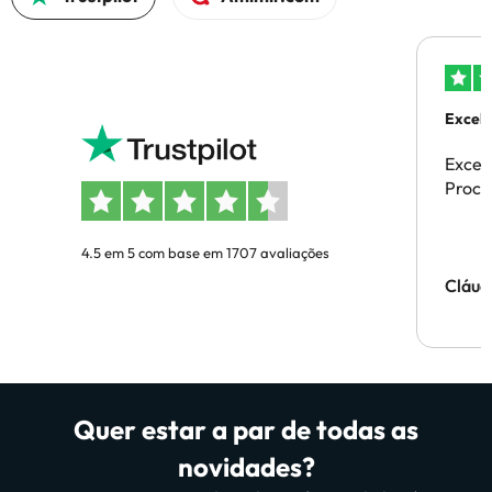
Excele
Excel
Proces
4.5 em 5 com base em 1707 avaliações
Cláud
Quer estar a par de todas as
novidades?