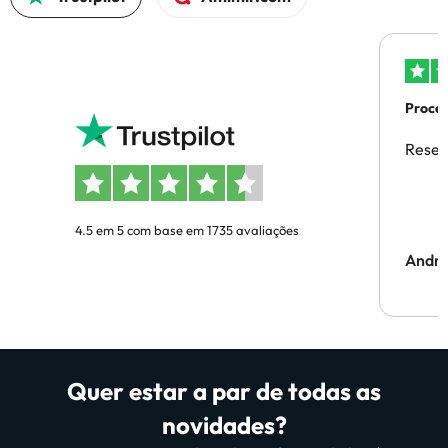
Proces
Reser
4.5 em 5 com base em 1735 avaliações
Andr
Quer estar a par de todas as
novidades?