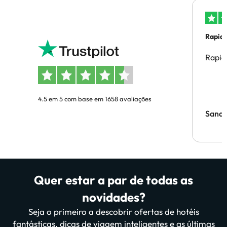
Rapid
Rapid
4.5 em 5 com base em 1658 avaliações
Sandr
Quer estar a par de todas as
novidades?
Seja o primeiro a descobrir ofertas de hotéis
fantásticas, dicas de viagem inteligentes e as últimas