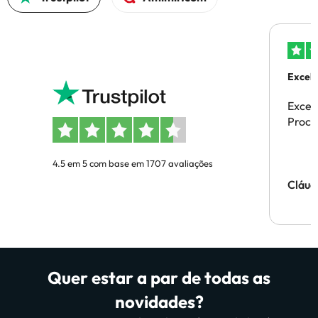
Excele
Excel
Proces
4.5 em 5 com base em 1707 avaliações
Cláud
Quer estar a par de todas as
novidades?