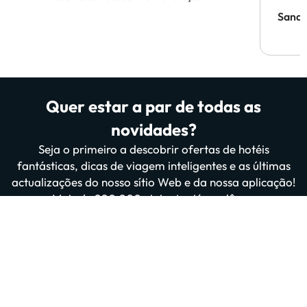
Sandr
Quer estar a par de todas as
novidades?
Seja o primeiro a descobrir ofertas de hotéis
fantásticas, dicas de viagem inteligentes e as últimas
actualizações do nosso sítio Web e da nossa aplicação!
Mais de 200 000 viajantes já nos lêem.
Introduza o seu e-mail
Inscrever-me agora
Ao subscrever, confirma que leu e concorda com a
Política de