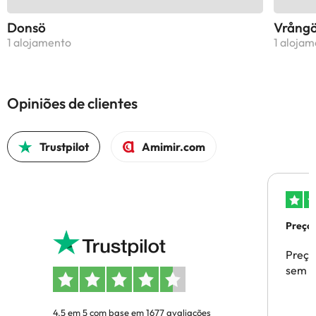
Donsö
Vrång
1 alojamento
1 aloja
Opiniões de clientes
Trustpilot
Amimir.com
Preços
Preço
sem p
4.5 em 5 com base em 1677 avaliações