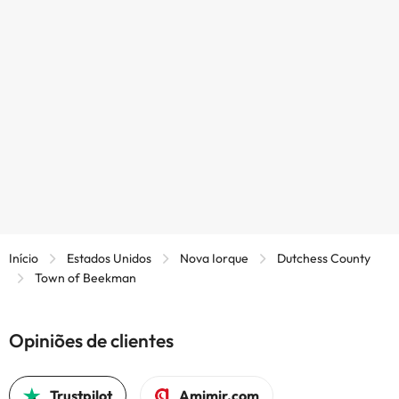
Início
Estados Unidos
Nova Iorque
Dutchess County
Town of Beekman
Opiniões de clientes
Trustpilot
Amimir.com