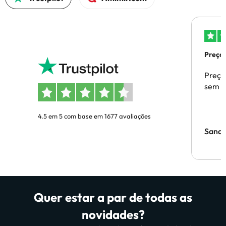
Preços
Preço
sem p
4.5 em 5 com base em 1677 avaliações
Sandr
Quer estar a par de todas as
novidades?