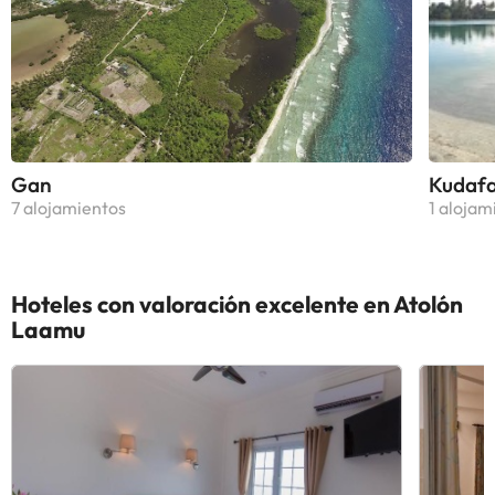
Gan
Kudafa
7 alojamientos
1 alojam
Hoteles con valoración excelente en Atolón
Laamu