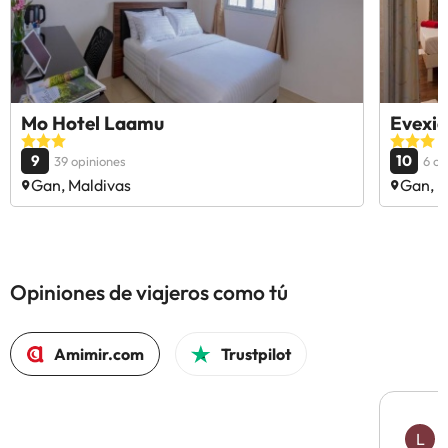
Mo Hotel Laamu
Evexia
9
10
39 opiniones
6 op
Gan, Maldivas
Gan, M
Opiniones de viajeros como tú
Amimir.com
Trustpilot
L
L