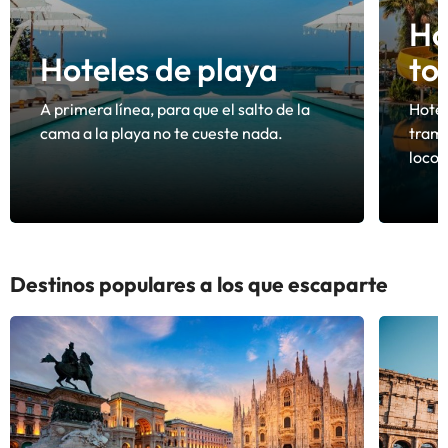
Ho
Hoteles de playa
to
A primera línea, para que el salto de la
Hotel
cama a la playa no te cueste nada.
tramp
loco 
Destinos populares a los que escaparte