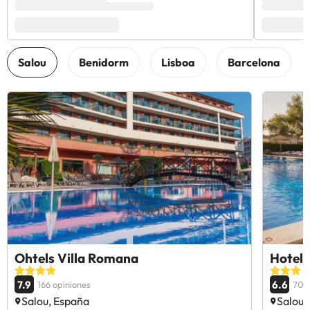
Ohtels Villa Romana
Hotel 
7.9
6.6
166 opiniones
703
Salou, España
Salou,