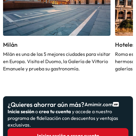
Milán
Hoteles
Milán es una de las 5 mejores ciudades para visitar
Roma es u
en Europa. Visita el Duomo, la Galería de Vittorio
hermosa a
Emanuele y prueba su gastronomía.
galerías 
¿Quieres ahorrar aún más?
Amimir.com
Inicia sesión
o
crea tu cuenta
y accede a nuestro
programa de fidelización con descuentos y ventajas
exclusivas.
Iniciar sesión o crear cuenta