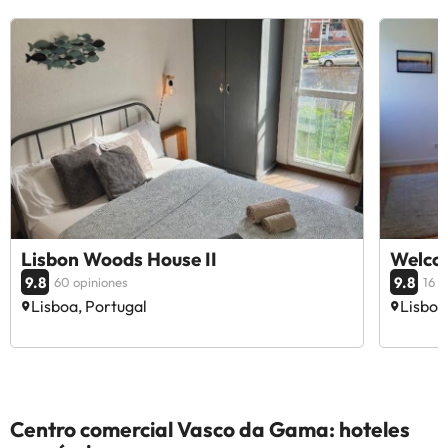
Lisbon Woods House II
Welcom
9.8
9.8
60 opiniones
16 o
Lisboa, Portugal
Lisboa
Centro comercial Vasco da Gama: hoteles