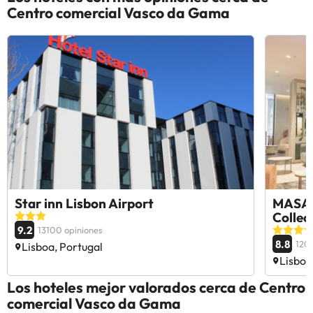
Centro comercial Vasco da Gama
Star inn Lisbon Airport
MASA 
Collec
9.2
13100 opiniones
8.8
1203
Lisboa, Portugal
Lisboa
Los hoteles mejor valorados cerca de Centro
comercial Vasco da Gama