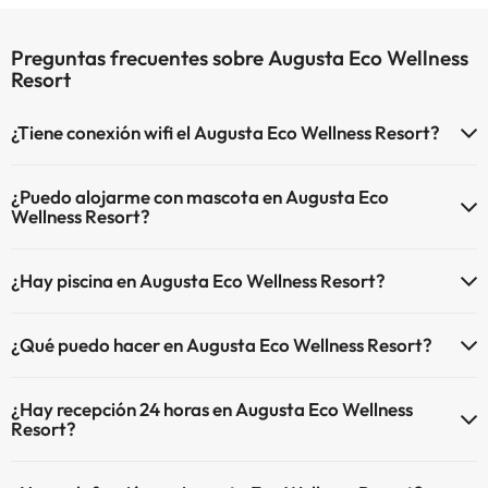
Preguntas frecuentes sobre Augusta Eco Wellness
Resort
¿Tiene conexión wifi el Augusta Eco Wellness Resort?
El Augusta Eco Wellness Resort dispone de Wi-Fi.
¿Puedo alojarme con mascota en Augusta Eco
Wellness Resort?
En Augusta Eco Wellness Resort no se admiten mascotas.
¿Hay piscina en Augusta Eco Wellness Resort?
Sí, Augusta Eco Wellness Resort tiene piscina (este servicio puede
¿Qué puedo hacer en Augusta Eco Wellness Resort?
ser de pago) Aquí tienes más info sobre la piscina y otras
instalaciones.
El Augusta Eco Wellness Resort dispone de las siguientes actividades
¿Hay recepción 24 horas en Augusta Eco Wellness
(algunas pueden ser de pago).
Piscina al aire libre (temporada de verano)
Resort?
Piscina Infantil (temporada verano).
Masajista
Sí, Augusta Eco Wellness Resort tiene recepción 24 horas.