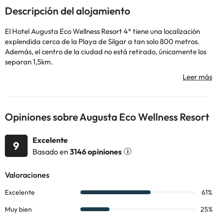
Descripción del alojamiento
El Hotel Augusta Eco Wellness Resort 4* tiene una localización
explendida cerca de la Playa de Silgar a tan solo 800 metros.
Además, el centro de la ciudad no está retirado, únicamente los
separan 1,5km.
En este alojamiento tendrás una estancia para no olvidar, estará
llena de actividad y experiencias innovadoras. Además, dispones
de una amplia oferta de actividades para toda la familia.
¿Cómo son las habitaciones del Hotel Augusta Eco Wellness
Resort 4*? Las habitaciones disponen de múltiples servicios como:
Opiniones sobre Augusta Eco Wellness Resort
conexión wifi, aire acondicionado, calefacción (de temporada),
televisión, teléfono, caja fuerte y un baño completamente
Excelente
equipado con todo lo necesario para hacer de tu estancia única.
9
Basado en
3146 opiniones
Este alojamiento es ideal para aprovechar al máximo tu viaje a
Galicia, con la costa a tocar y el centro de Sanxenxo a tan solo
1,5km.
¡Reserva este y otros hoteles en nuestra web!