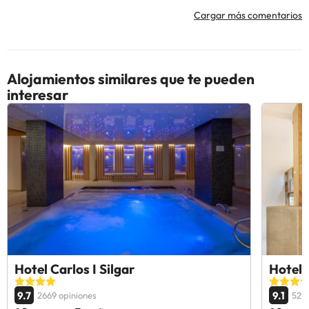
Cargar más comentarios
Alojamientos similares que te pueden
interesar
Hotel Carlos I Silgar
Hotel 
9.7
9.1
2669 opiniones
529 