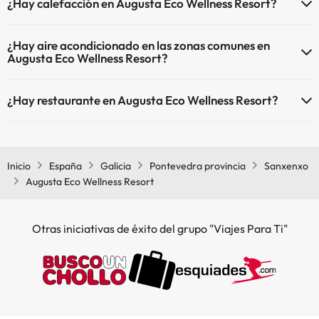
¿Hay calefacción en Augusta Eco Wellness Resort?
Sí, Augusta Eco Wellness Resort tiene calefacción en las zonas
¿Hay aire acondicionado en las zonas comunes en
comunes.
Augusta Eco Wellness Resort?
Sí, Augusta Eco Wellness Resort tiene aire acondicionado en las
¿Hay restaurante en Augusta Eco Wellness Resort?
zonas comunes.
Sí, Augusta Eco Wellness Resort tiene restaurante.
Inicio
España
Galicia
Pontevedra provincia
Sanxenxo
Augusta Eco Wellness Resort
Otras iniciativas de éxito del grupo "Viajes Para Ti"