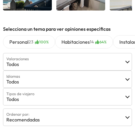
Ver todas
Ver todas
Ver 
Selecciona un tema para ver opiniones específicas
Personal
Habitaciones
Instala
23
14
100%
64%
Valoraciones
Todos
Idiomas
Todos
Tipos de viajero
Todos
Ordenar por:
Recomendadas