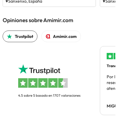
Sanxenxo, España
Sanxe
Opiniones sobre Amimir.com
Trustpilot
Amimir.com
Tranqu
Por la
reserv
atenc
4.5 sobre 5 basado en 1707 valoraciones
MIGU