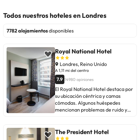
Todos nuestros hoteles en Londres
7782 alojamientos
disponibles
Royal National Hotel
Londres, Reino Unido
A 1,11 mi del centro
7.9
14980 opiniones
El Royal National Hotel destaca por
su ubicación céntrica y camas
cómodas. Algunos huéspedes
mencionan problemas de ruido y
falta de insonorización. El
desayuno recibe opiniones mixtas,
con comentarios sobre poca
The President Hotel
variedad. En general, la limpieza y