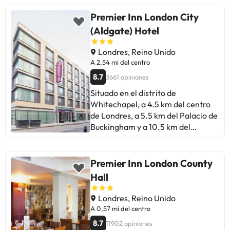
Premier Inn London City
(Aldgate) Hotel
Londres, Reino Unido
A 2,54 mi del centro
8.7
3661 opiniones
Situado en el distrito de
Whitechapel, a 4.5 km del centro
de Londres, a 5.5 km del Palacio de
Buckingham y a 10.5 km del
Aeropuerto de la Ciudad de
Londres. Las instalaciones y
servicios incluyen restaurante, bar,
Premier Inn London County
acceso a Internet inalámbrico
Hall
(cargo extra), ascensor y recepción
24 horas.Las habitaciones cuentan
Londres, Reino Unido
con aire acondicionado, acceso a
A 0,57 mi del centro
Internet inalámbrico (cargo extra),
8.7
11902 opiniones
televisión, teléfono, secador de