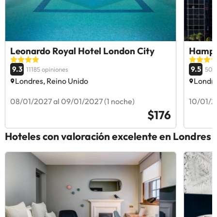
Leonardo Royal Hotel London City
Hampt
9.3
9.5
11185 opiniones
505
Londres, Reino Unido
Londre
08/01/2027 al 09/01/2027 (1 noche)
10/01/2
$176
Hoteles con valoración excelente en Londres