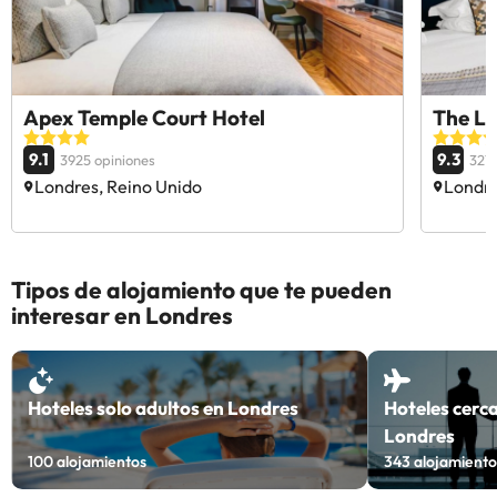
Apex Temple Court Hotel
The Lo
9.1
9.3
3925 opiniones
3213
Londres, Reino Unido
Londre
Tipos de alojamiento que te pueden
interesar en Londres
Hoteles solo adultos en Londres
Hoteles cerc
Londres
100
alojamientos
343
alojamiento