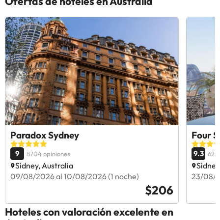
Ofertas de hoteles en Australia
Paradox Sydney
Four S
9
9.3
8704 opiniones
6239
Sídney, Australia
Sídney
09/08/2026 al 10/08/2026 (1 noche)
23/08/2
$206
Hoteles con valoración excelente en