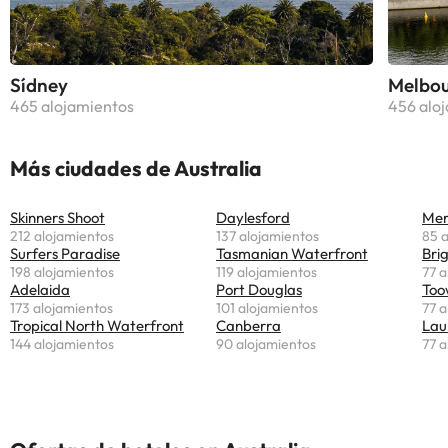
Sídney
Melbo
465 alojamientos
456 alo
Más ciudades de Australia
Skinners Shoot
Daylesford
Mer
212 alojamientos
137 alojamientos
85 
Surfers Paradise
Tasmanian Waterfront
Bri
198 alojamientos
119 alojamientos
77 a
Adelaida
Port Douglas
To
173 alojamientos
101 alojamientos
77 a
Tropical North Waterfront
Canberra
Lau
144 alojamientos
90 alojamientos
77 a