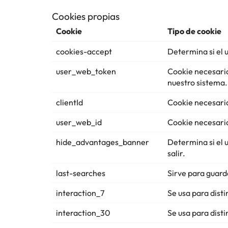
Cookies propias
Cookie
Tipo de cookie
cookies-accept
Determina si el 
user_web_token
Cookie necesaria
nuestro sistema.
clientId
Cookie necesaria 
user_web_id
Cookie necesaria 
hide_advantages_banner
Determina si el 
salir.
last-searches
Sirve para guard
interaction_7
Se usa para disti
interaction_30
Se usa para disti