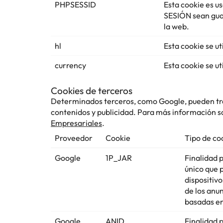
PHPSESSID
Esta cookie es u
SESIÓN sean guar
la web.
hl
Esta cookie se ut
currency
Esta cookie se ut
Cookies de terceros
Determinados terceros, como Google, pueden trat
contenidos y publicidad. Para más información so
Empresariales
.
Proveedor
Cookie
Tipo de co
Google
1P_JAR
Finalidad 
único que 
dispositiv
de los anu
basadas en
Google
ANID
Finalidad 