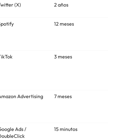
witter (X)
2 años
Spotify
12 meses
TikTok
3 meses
Amazon Advertising
7 meses
Google Ads /
15 minutos
DoubleClick