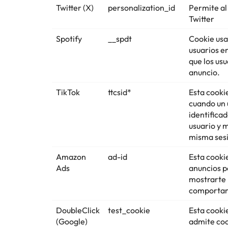
Twitter (X)
personalization_id
Permite al 
Twitter
Spotify
__spdt
Cookie usad
usuarios e
que los us
anuncio.
TikTok
ttcsid*
Esta cookie
cuando un 
identifica
usuario y 
misma ses
Amazon
ad-id
Esta cooki
Ads
anuncios pe
mostrarte 
comportam
DoubleClick
test_cookie
Esta cookie
(Google)
admite coo