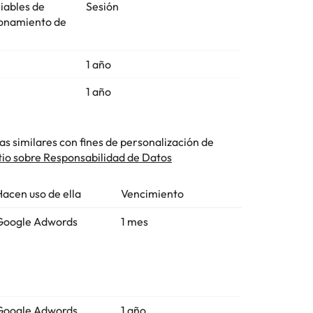
riables de
Sesión
cionamiento de
1 año
1 año
s similares con fines de personalización de
tio sobre Responsabilidad de Datos
Hacen uso de ella
Vencimiento
Google Adwords
1 mes
Google Adwords
1 año