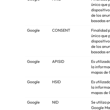
único que 
dispositiv
de los anu
basadas en
Google
CONSENT
Finalidad 
único que 
dispositiv
de los anu
basadas en
Google
APISID
Es utiliza
la informa
mapas de 
Google
HSID
Es utiliza
la informa
mapas de 
Google
NID
Se utiliza 
Google Ma