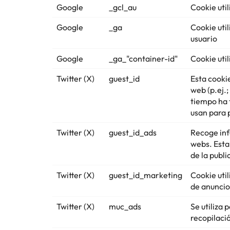
Google
_gcl_au
Cookie uti
Google
_ga
Cookie uti
usuario
Google
_ga_"container-id"
Cookie uti
Twitter (X)
guest_id
Esta cookie
web (p.ej.;
tiempo ha 
usan para p
Twitter (X)
guest_id_ads
Recoge inf
webs. Esta
de la publi
Twitter (X)
guest_id_marketing
Cookie uti
de anuncio
Twitter (X)
muc_ads
Se utiliza 
recopilaci