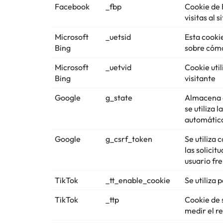
Facebook
_fbp
Cookie de 
visitas al 
Microsoft
_uetsid
Esta cooki
Bing
sobre cómo 
Microsoft
_uetvid
Cookie uti
Bing
visitante
Google
g_state
Almacena e
se utiliza 
automátic
Google
g_csrf_token
Se utiliza
las solicit
usuario fr
TikTok
_tt_enable_cookie
Se utiliza
TikTok
_ttp
Cookie de s
medir el r