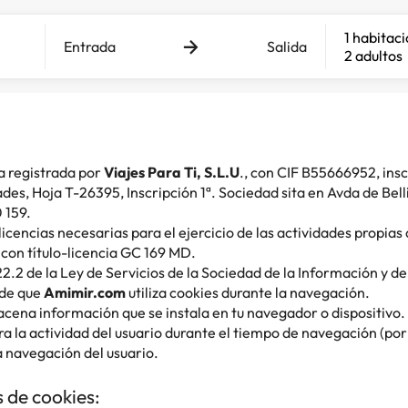
1 habitac
Entrada
Salida
2 adultos
a registrada por
Viajes Para Ti, S.L.U
., con CIF B55666952, insc
ades, Hoja T-26395, Inscripción 1ª. Sociedad sita en Avda de Be
0 159.
 licencias necesarias para el ejercicio de las actividades propias
 con título-licencia GC 169 MD.
22.2 de la Ley de Servicios de la Sociedad de la Información y d
 de que
Amimir.com
utiliza cookies durante la navegación.
cena información que se instala en tu navegador o dispositivo
ra la actividad del usuario durante el tiempo de navegación (por 
la navegación del usuario.
s de cookies: