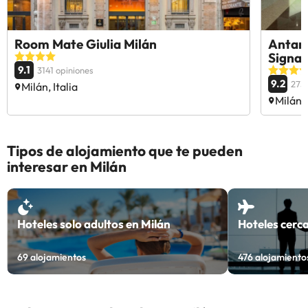
Room Mate Giulia Milán
Antare
Signat
9.1
3141 opiniones
9.2
2736
Milán, Italia
Milán, 
Tipos de alojamiento que te pueden
interesar en Milán
Hoteles solo adultos en Milán
Hoteles cerca
69
alojamientos
476
alojamiento