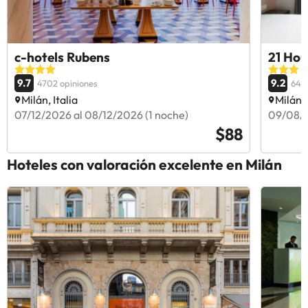
c-hotels Rubens
21 Hou
9.7
9.2
4702 opiniones
6421
Milán, Italia
Milán, 
07/12/2026 al 08/12/2026 (1 noche)
09/08/2
$88
Hoteles con valoración excelente en Milán