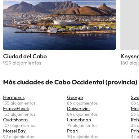
Ciudad del Cabo
Knysn
929 alojamientos
180 alo
Más ciudades de Cabo Occidental (provincia)
Hermanus
George
Swe
135 alojamientos
86 alojamientos
68 
Franschhoek
Duiwerivier
Mon
133 alojamientos
84 alojamientos
53 
Oudtshoorn
Langebaan
Rob
107 alojamientos
79 alojamientos
33 
Mossel Bay
Paarl
Pri
92 alojamientos
70 alojamientos
32 