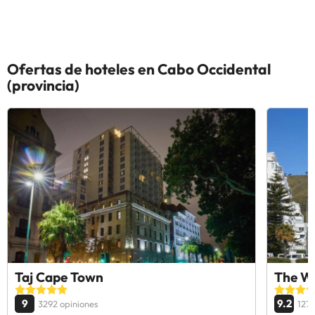
Ofertas de hoteles en Cabo Occidental
(provincia)
Taj Cape Town
The W
9
9.2
3292 opiniones
1271