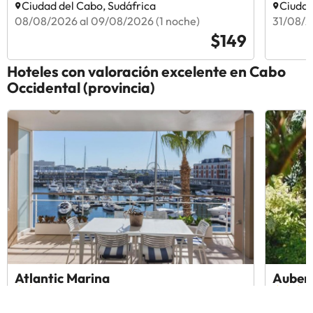
Ciudad del Cabo, Sudáfrica
Ciudad
08/08/2026 al 09/08/2026 (1 noche)
31/08/2
$149
Hoteles con valoración excelente en Cabo
Occidental (provincia)
Atlantic Marina
Auber
9.1
9.4
2486 opiniones
1479