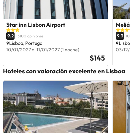
Star inn Lisbon Airport
Meliá 
9.2
9.3
13100 opiniones
1010
Lisboa, Portugal
Lisboa
10/01/2027 al 11/01/2027 (1 noche)
03/12/2
$145
Hoteles con valoración excelente en Lisboa