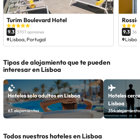
Turim Boulevard Hotel
Rossio
9.3
9.3
3707 opiniones
3677
Lisboa, Portugal
Lisboa
Tipos de alojamiento que te pueden
interesar en Lisboa
Hoteles solo adultos en Lisboa
Hoteles cerc
Lisboa
63
alojamientos
354
alojamiento
Todos nuestros hoteles en Lisboa