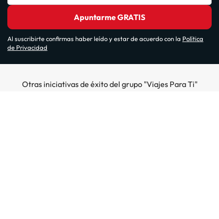
Apuntarme GRATIS
Al suscribirte confirmas haber leído y estar de acuerdo con la
Política
de Privacidad
Otras iniciativas de éxito del grupo "Viajes Para Ti"
Sobre Amimir.com
¿Quiénes somos?
Top destinos
Opiniones de nuestros clientes
Hoteles en Salou