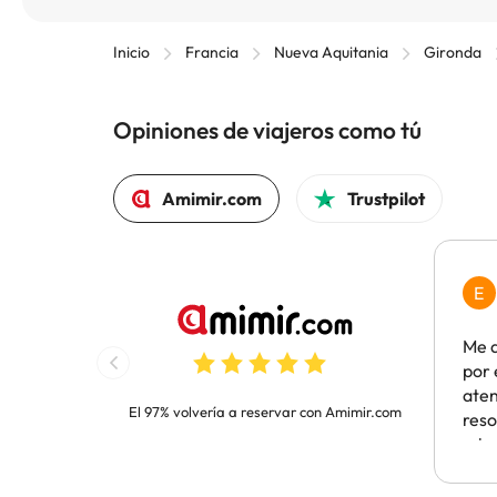
Inicio
Francia
Nueva Aquitania
Gironda
Opiniones de viajeros como tú
Amimir.com
Trustpilot
E
Me 
por 
aten
El 97% volvería a reservar con Amimir.com
reso
minu