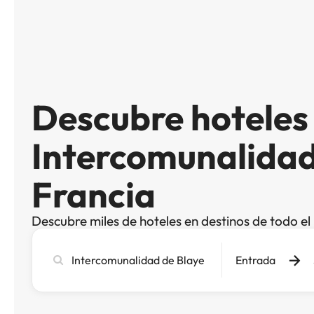
Descubre hoteles
Intercomunalidad
Francia
Descubre miles de hoteles en destinos de todo e
Busca
Entrada
ciudad,
hotel
o
destino