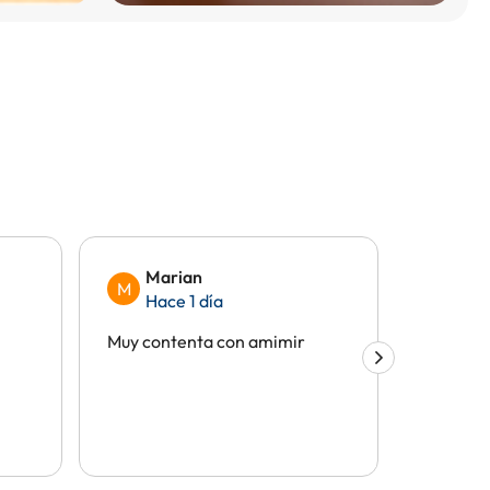
Marian
Fel
M
F
Hace 1 día
Hac
Muy contenta con amimir
No teng
fue bien