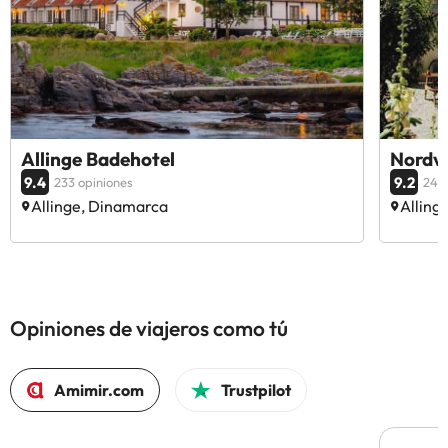
Allinge Badehotel
Nordvi
9.4
9.2
233 opiniones
249 
Allinge, Dinamarca
Alling
Opiniones de viajeros como tú
Amimir.com
Trustpilot