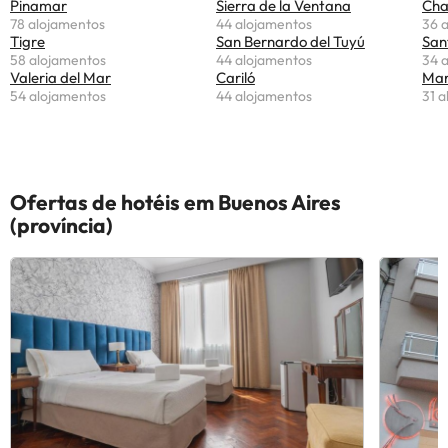
Pinamar
Sierra de la Ventana
Cha
78 alojamentos
44 alojamentos
36 
Tigre
San Bernardo del Tuyú
San
58 alojamentos
44 alojamentos
34 
Valeria del Mar
Cariló
Mar
54 alojamentos
44 alojamentos
31 
Ofertas de hotéis em Buenos Aires
(província)