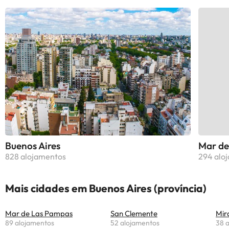
Buenos Aires
Mar de
828 alojamentos
294 alo
Mais cidades em Buenos Aires (província)
Mar de Las Pampas
San Clemente
Mir
89 alojamentos
52 alojamentos
38 