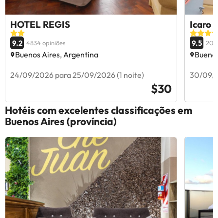
HOTEL REGIS
Icaro 
9.2
9.5
4834 opiniões
209
Buenos Aires, Argentina
Buenos
24/09/2026 para 25/09/2026 (1 noite)
30/09/2
$30
Hotéis com excelentes classificações em
Buenos Aires (província)