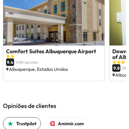
Comfort Suites Albuquerque Airport
Downto
of Alb
9.4
1088 opiniões
9.8
582 
Albuquerque, Estados Unidos
Albuqu
Opiniões de clientes
Trustpilot
Amimir.com