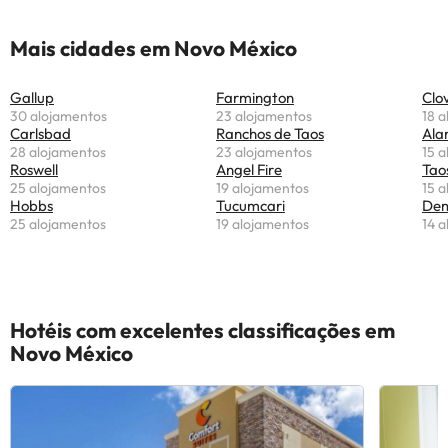
Mais cidades em Novo México
Gallup
Farmington
Clov
30 alojamentos
23 alojamentos
18 
Carlsbad
Ranchos de Taos
Ala
28 alojamentos
23 alojamentos
15 
Roswell
Angel Fire
Tao
25 alojamentos
19 alojamentos
15 
Hobbs
Tucumcari
Dem
25 alojamentos
19 alojamentos
14 
Hotéis com excelentes classificações em
Novo México