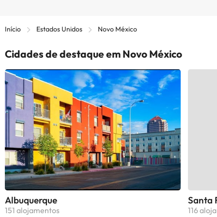
Início
Estados Unidos
Novo México
Cidades de destaque em Novo México
Albuquerque
Santa 
151 alojamentos
116 aloj