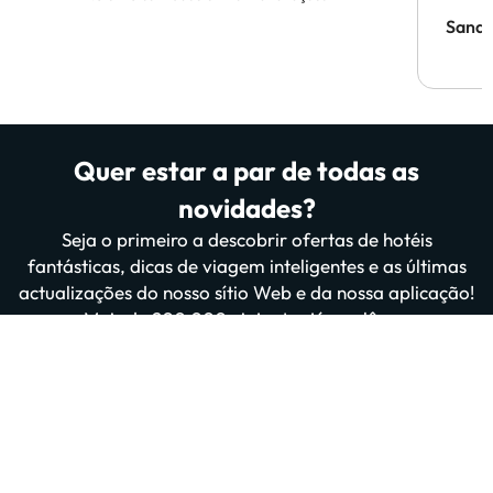
Sandr
Quer estar a par de todas as
novidades?
Seja o primeiro a descobrir ofertas de hotéis
fantásticas, dicas de viagem inteligentes e as últimas
actualizações do nosso sítio Web e da nossa aplicação!
Mais de 200 000 viajantes já nos lêem.
Introduza o seu e-mail
Inscrever-me agora
Ao subscrever, confirma que leu e concorda com a
Política de