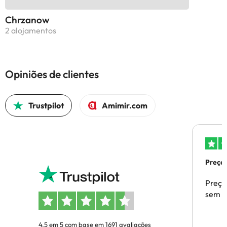
Chrzanow
2 alojamentos
Opiniões de clientes
Trustpilot
Amimir.com
Preços
Preço
sem p
4.5 em 5 com base em 1691 avaliações