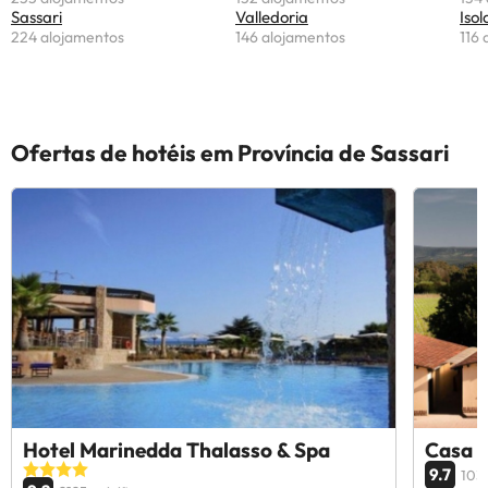
Sassari
Valledoria
Isol
224 alojamentos
146 alojamentos
116 
Ofertas de hotéis em Província de Sassari
Hotel Marinedda Thalasso & Spa
Casa V
9.7
1034