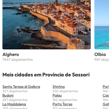
Alghero
Olbia
1447 alojamentos
967 alo
Mais cidades em Província de Sassari
Santa Teresa di Gallura
Stintino
Por
327 alojamentos
202 alojamentos
146
Budoni
Palau
Cos
287 alojamentos
162 alojamentos
144
La Maddalena
Porto Torres
Gol
255 alojamentos
152 alojamentos
134