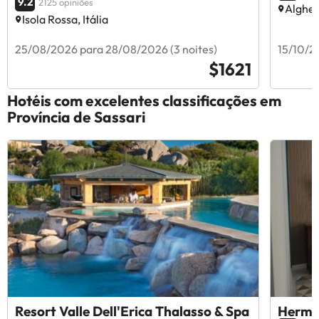
9.2
2125 opiniões
Alghero
Isola Rossa, Itália
25/08/2026 para 28/08/2026 (3 noites)
15/10/2
$1621
Hotéis com excelentes classificações em
Província de Sassari
Resort Valle Dell'Erica Thalasso & Spa
Hermit