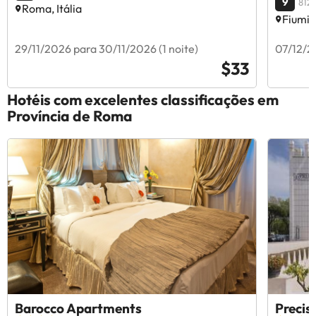
9
8124
Roma, Itália
Fiumici
29/11/2026 para 30/11/2026 (1 noite)
07/12/2
$33
Hotéis com excelentes classificações em
Província de Roma
Barocco Apartments
Preci