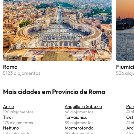
Roma
Fiumic
5123 alojamentos
536 alo
Mais cidades em Província de Roma
Anzio
Anguillara Sabazia
Pom
190 alojamentos
66 alojamentos
41 
Tivoli
Torvaianica
Ost
175 alojamentos
59 alojamentos
41 
Nettuno
Monterotondo
Ard
151 alojamentos
50 alojamentos
36 