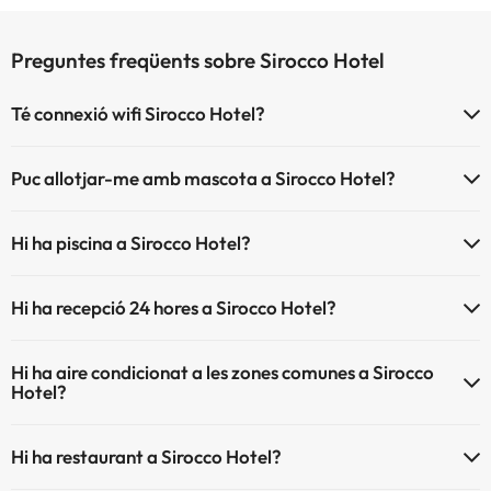
Preguntes freqüents sobre Sirocco Hotel
Té connexió wifi Sirocco Hotel?
El Sirocco Hotel disposa de Wi-Fi.
Puc allotjar-me amb mascota a Sirocco Hotel?
Sirocco Hotel no admet mascotes.
Hi ha piscina a Sirocco Hotel?
Sí, Sirocco Hotel té piscina (aquest servei pot ser de pagament) Aquí
Hi ha recepció 24 hores a Sirocco Hotel?
tens més info sobre la piscina i altres instal·lacions.
Sí, Sirocco Hotel té recepció 24 hores.
Piscina a l'aire lliure (temporada d'estiu)
Hi ha aire condicionat a les zones comunes a Sirocco
Hotel?
Sí, Sirocco Hotel té aire condicionat a les zones comunes.
Hi ha restaurant a Sirocco Hotel?