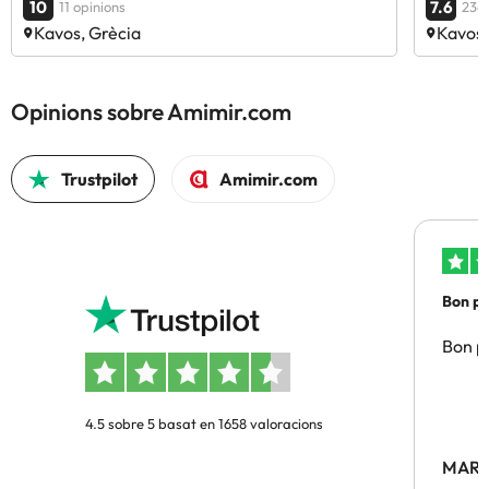
10
7.6
11 opinions
236 
Kavos, Grècia
Kavos,
Opinions sobre Amimir.com
Trustpilot
Amimir.com
Bon pre
Bon pr
4.5 sobre 5 basat en 1658 valoracions
MARC