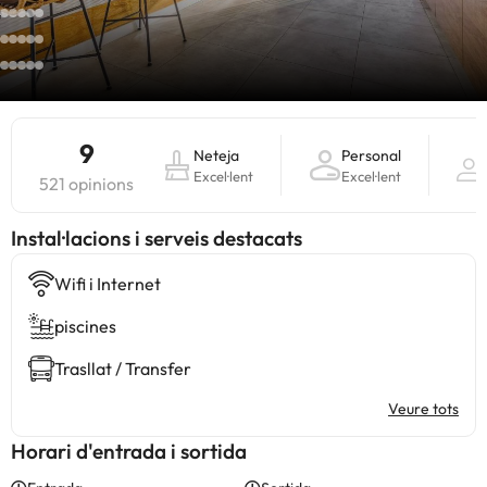
9
Neteja
Personal
Excel·lent
Excel·lent
521 opinions
Instal·lacions i serveis destacats
Wifi i Internet
piscines
Trasllat / Transfer
Veure tots
Horari d'entrada i sortida