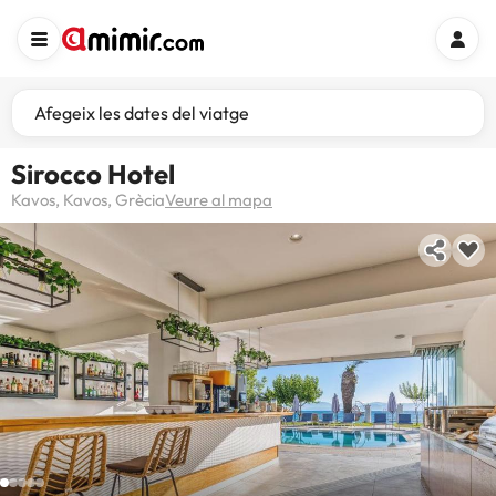
Afegeix les dates del viatge
Sirocco Hotel
Kavos, Kavos, Grècia
Veure al mapa