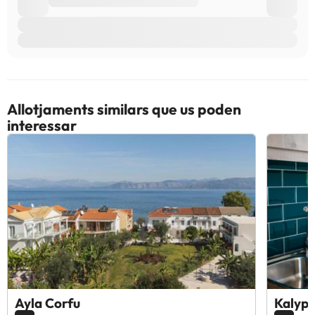
Allotjaments similars que us poden
interessar
Ayla Corfu
Kalyps