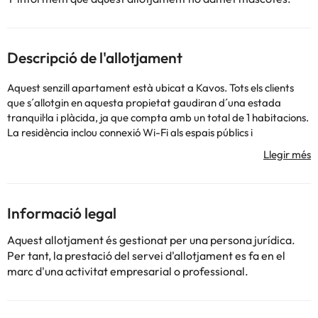
Descripció de l'allotjament
Aquest senzill apartament està ubicat a Kavos. Tots els clients
que s´allotgin en aquesta propietat gaudiran d´una estada
tranquil·la i plàcida, ja que compta amb un total de 1 habitacions.
La residència inclou connexió Wi-Fi als espais públics i
habitacions. Als visitants s'ls dóna la benvinguda en un vestíbul
amb servei de recepció 24 hores. Aquest allotjament no disposa
de bressols a petició. Roussos Studios té aparcament. Aquest
establiment duu a terme pràctiques sostenibles per al medi
ambient. Alguns dels serveis de Roussos Studios poden ser de
Informació legal
pagament.
Aquest allotjament és gestionat per una persona jurídica.
Per tant, la prestació del servei d'allotjament es fa en el
Podeu consultar les vostres tarifes directament a 'establiment.
marc d'una activitat empresarial o professional.
'allotjament pot canviar la manera com ofereix el servei de
restauració segons necessitats. Aquesta informació està subjecta
a canvis de 'allotjament.