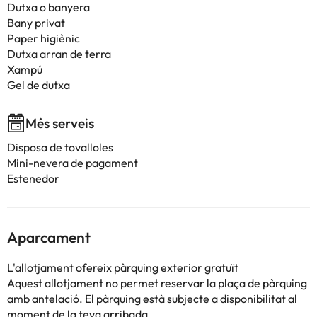
Dutxa o banyera
Bany privat
Paper higiènic
Dutxa arran de terra
Xampú
Gel de dutxa
Més serveis
Disposa de tovalloles
Mini-nevera de pagament
Estenedor
Aparcament
L'allotjament ofereix pàrquing exterior gratuït
Aquest allotjament no permet reservar la plaça de pàrquing
amb antelació. El pàrquing està subjecte a disponibilitat al
moment de la teva arribada.