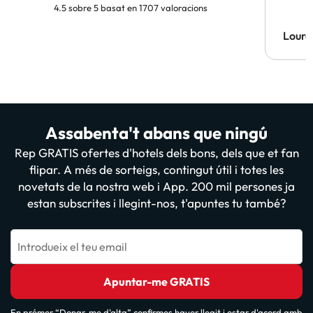
4.5 sobre 5 basat en 1707 valoracions
Lourd
Assabenta't abans que ningú
Rep GRATIS ofertes d'hotels dels bons, dels que et fan
flipar. A més de sorteigs, contingut útil i totes les
novetats de la nostra web i App. 200 mil persones ja
estan subscrites i llegint-nos, t'apuntes tu també?
Introdueix el teu email
Apuntar-me GRATIS
En prémer “Donar-me d'alta” confirmes haver llegit i estar d'acord amb