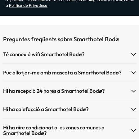
la
Política de Privadesa
Preguntes freqüents sobre Smarthotel Bodø
Té connexió wifi Smarthotel Bodø?
El Smarthotel Bodø disposa de Wi-Fi.
Puc allotjar-me amb mascota a Smarthotel Bodø?
Smarthotel Bodø no admet mascotes.
Hi ha recepció 24 hores a Smarthotel Bodø?
Sí, Smarthotel Bodø té recepció 24 hores.
Hi ha calefacció a Smarthotel Bodø?
Sí, Smarthotel Bodø té calefacció a les zones comunes.
Hi ha aire condicionat a les zones comunes a
Smarthotel Bodø?