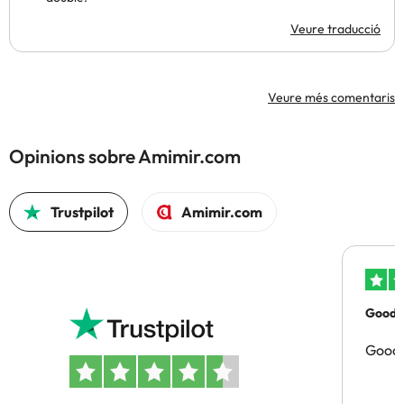
Veure traducció
Veure més comentaris
Opinions sobre Amimir.com
Trustpilot
Amimir.com
Good p
Good 