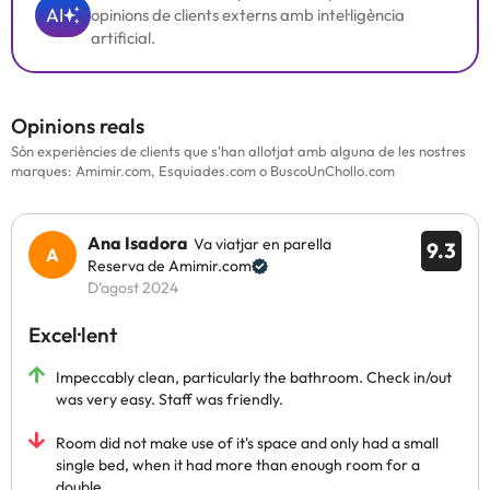
AI
opinions de clients externs amb intel·ligència
artificial.
Opinions reals
Són experiències de clients que s'han allotjat amb alguna de les nostres
marques: Amimir.com, Esquiades.com o BuscoUnChollo.com
Ana Isadora
Va viatjar en parella
9.3
Reserva de Amimir.com
D’agost 2024
Excel·lent
Impeccably clean, particularly the bathroom. Check in/out
was very easy. Staff was friendly.
Room did not make use of it's space and only had a small
single bed, when it had more than enough room for a
double.