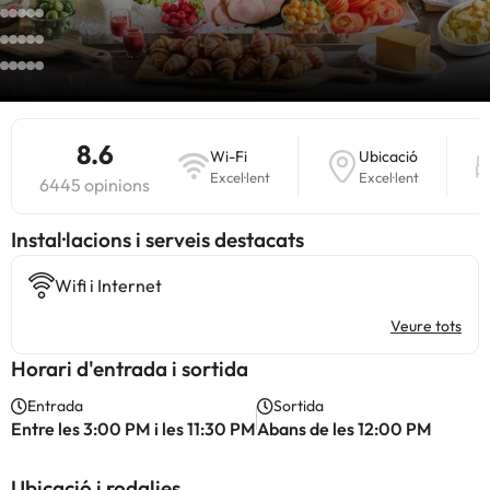
8.6
Wi-Fi
Ubicació
Excel·lent
Excel·lent
6445 opinions
Instal·lacions i serveis destacats
Wifi i Internet
Veure tots
Horari d'entrada i sortida
Entrada
Sortida
Entre les 3:00 PM i les 11:30 PM
Abans de les 12:00 PM
Ubicació i rodalies