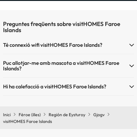
Preguntes freqüents sobre visitHOMES Faroe
Islands
Té connexió wifi visitHOMES Faroe Islands?
El visitHOMES Faroe Islands disposa de Wi-Fi.
Puc allotjar-me amb mascota a visitHOMES Faroe
Islands?
visitHOMES Faroe Islands no admet mascotes.
Hi ha calefacció a visitHOMES Faroe Islands?
Sí, visitHOMES Faroe Islands té calefacció a les zones comunes.
Inici
Fèroe (illes)
Región de Eysturoy
Gjogv
visitHOMES Faroe Islands