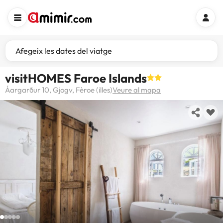
Afegeix les dates del viatge
visitHOMES Faroe Islands
Áargarður 10, Gjogv, Fèroe (illes)
Veure al mapa