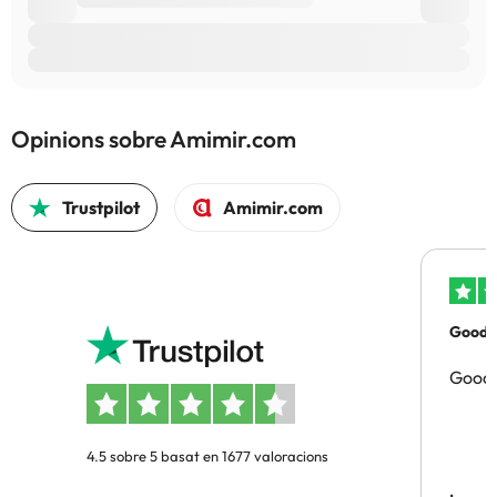
Opinions sobre Amimir.com
Trustpilot
Amimir.com
Good p
Good 
4.5 sobre 5 basat en 1677 valoracions