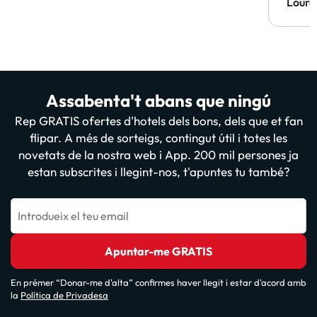
Lourd
Assabenta't abans que ningú
Rep GRATIS ofertes d'hotels dels bons, dels que et fan
flipar. A més de sorteigs, contingut útil i totes les
novetats de la nostra web i App. 200 mil persones ja
estan subscrites i llegint-nos, t'apuntes tu també?
Introdueix el teu email
Apuntar-me GRATIS
En prémer “Donar-me d'alta” confirmes haver llegit i estar d'acord amb
la
Política de Privadesa