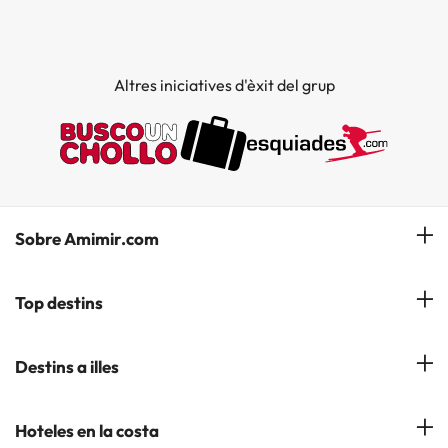
Altres iniciatives d'èxit del grup
Sobre Amimir.com
¿Qui som?
Top destins
La nostra newsletter
Hotels a Salou
Destins a illes
Opinions
Hotels a Lloret de Mar
El nostre blog
Hotels a les Illes Balears
Hoteles en la costa
Hotels a Andorra la Vella