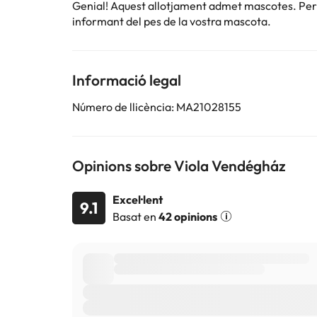
Genial! Aquest allotjament admet mascotes. Per c
informant del pes de la vostra mascota.
Informació legal
Número de llicència: MA21028155
Opinions sobre Viola Vendégház
Excel·lent
9.1
Basat en
42 opinions