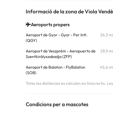
Informació de la zona de Viola Vend
Aeroports propers
Aeroport de Gyor - Gyor - Per Intl.
26,3 m
(QGY)
Aeroport de Veszprém - Aeropuerto de
28,9 m
Szentkirályszabadja (ZFP)
Aeroport de Balaton - FlyBalaton
45,6 m
(SOB)
Totes les distàncies es calculen en línia recta. Le
Condicions per a mascotes