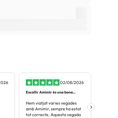
2026
02/08/2026
Escollir Amimir és una bona
Ja he fe
elecció
Hem viatjat varies vegades
Ja hem f
amb Amimir, sempre ha estat
amb vosa
tot correcte. Aquesta vegada
, els pre