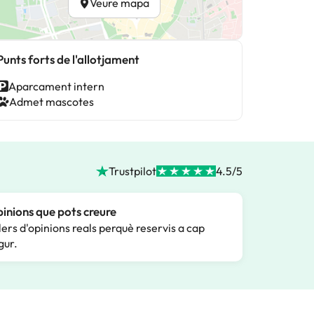
Veure mapa
Punts forts de l'allotjament
Aparcament intern
Admet mascotes
Trustpilot
4.5/5
inions que pots creure
lers d'opinions reals perquè reservis a cap
gur.