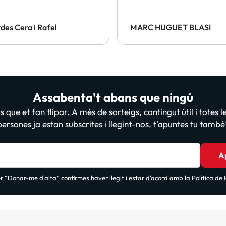
des Cera i Rafel
MARC HUGUET BLASI
Assabenta't abans que ningú
 que et fan flipar. A més de sorteigs, contingut útil i totes 
persones ja estan subscrites i llegint-nos, t'apuntes tu també
A
 “Donar-me d'alta” confirmes haver llegit i estar d'acord amb la
Política de