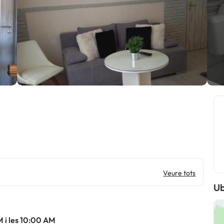
Veure tots
Ub
M i les 10:00 AM