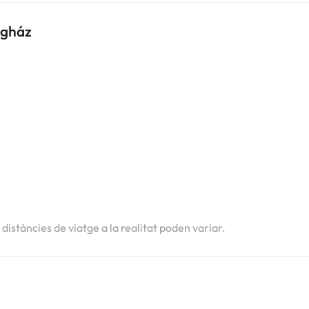
égház
i
i
i
s distàncies de viatge a la realitat poden variar.