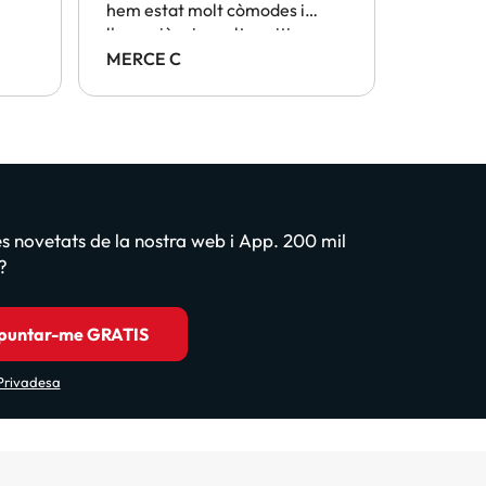
hem estat molt còmodes i
cap prob
l'experiència molt positiva
MERCE C
Laia
les novetats de la nostra web i App. 200 mil
?
puntar-me GRATIS
 Privadesa