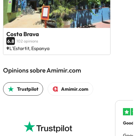
Costa Brava
6.8
102 opinions
L'Estartit, Espanya
Opinions sobre Amimir.com
Trustpilot
Amimir.com
Good p
Good 