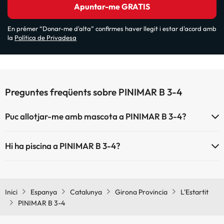
Apuntar-me GRATIS
En prémer “Donar-me d'alta” confirmes haver llegit i estar d'acord amb
la
Política de Privadesa
Preguntes freqüents sobre PINIMAR B 3-4
Puc allotjar-me amb mascota a PINIMAR B 3-4?
PINIMAR B 3-4 no admet mascotes.
Hi ha piscina a PINIMAR B 3-4?
Sí, PINIMAR B 3-4 té piscina (aquest servei pot ser de pagament)
Aquí tens més info sobre la piscina i altres instal·lacions.
Inici
Espanya
Catalunya
Girona Provincia
L'Estartit
Piscina a l'aire lliure (temporada d'estiu)
PINIMAR B 3-4