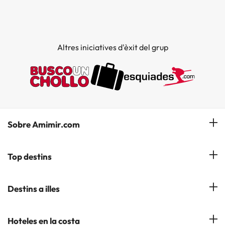
Altres iniciatives d'èxit del grup
Sobre Amimir.com
¿Qui som?
Top destins
La nostra newsletter
Hotels a Salou
Destins a illes
Opinions
Hotels a Lloret de Mar
El nostre blog
Hotels a les Illes Balears
Hoteles en la costa