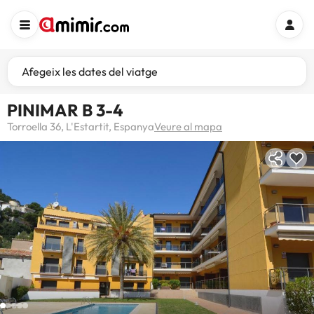
Afegeix les dates del viatge
PINIMAR B 3-4
Torroella 36, L'Estartit, Espanya
Veure al mapa