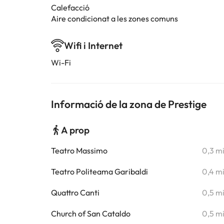
Calefacció
Aire condicionat a les zones comuns
Wifi i Internet
Wi-Fi
Informació de la zona de Prestige
A prop
Teatro Massimo
0,3 m
Teatro Politeama Garibaldi
0,4 m
Quattro Canti
0,5 m
Church of San Cataldo
0,5 m