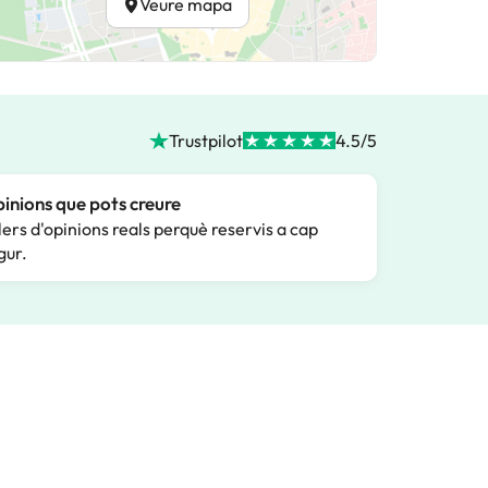
Veure mapa
Trustpilot
4.5/5
inions que pots creure
lers d'opinions reals perquè reservis a cap
gur.