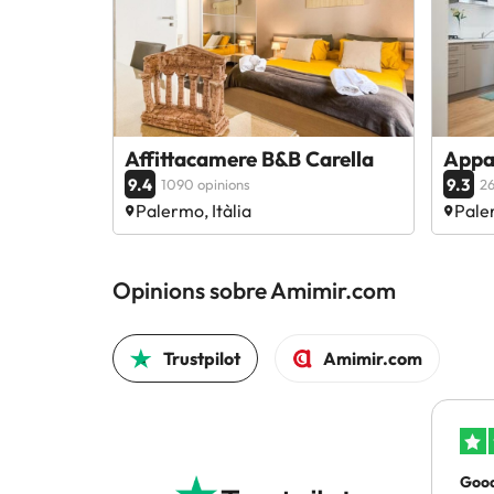
Affittacamere B&B Carella
Appar
9.4
9.3
1090 opinions
26
Palermo, Itàlia
Paler
Opinions sobre Amimir.com
Trustpilot
Amimir.com
Good