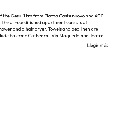
ch of the Gesu, 1 km from Piazza Castelnuovo and 400
1
hower and a hair dryer. Towels and bed linen are
to identification and credit card upon check-in.
 host
 la informació d'aquesta fitxa està subjecta a canvis