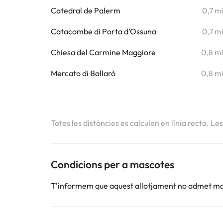
Catedral de Palerm
0,7 m
Catacombe di Porta d'Ossuna
0,7 m
Chiesa del Carmine Maggiore
0,8 m
Mercato di Ballarò
0,8 m
Totes les distàncies es calculen en línia recta. Le
Condicions per a mascotes
T'informem que aquest allotjament no admet m