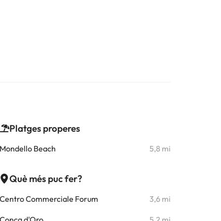
Platges properes
Mondello Beach
5,8 mi
Què més puc fer?
Centro Commerciale Forum
3,6 mi
Conca d'Oro
5,2 mi