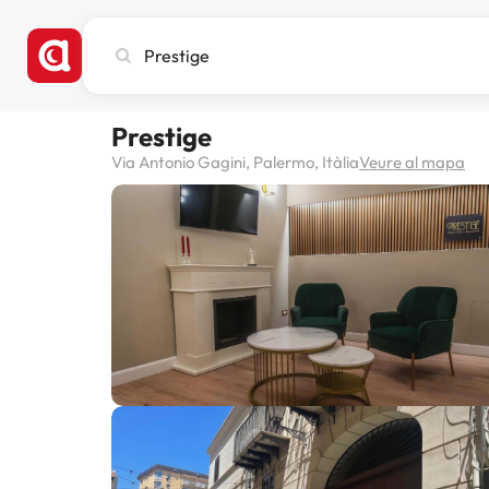
Cerca
ciutat,
hotel
o
Prestige
destinació
Via Antonio Gagini, Palermo, Itàlia
Veure al mapa