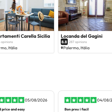
tamenti Carella Sicilia
Locanda del Gagini
8.8
 opinions
287 opinions
mo, Itàlia
Palermo, Itàlia
05/08/2026
04/08/
 price and easy
Bon preu i facil