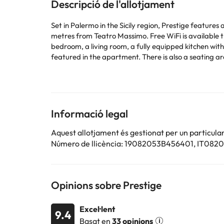
Descripció de l'allotjament
Set in Palermo in the Sicily region, Prestige feature
metres from Teatro Massimo. Free WiFi is available throughout the prop
bedroom, a living room, a fully equipped kitchen wit
featured in the apartment. There is also a seating area and a fireplace. Popular points of interest near the apartment incl
Politeama Palermo. The nearest airport is Falcone-Bo
This property will not accommodate hen, stag or similar parties. Please inform in advance of your expected arrival 
or contact the property directly with the contact det
Please note that all Special Requests are subject to
Informació legal
Alguns dels serveis detallats poden ser de pagament. 
Aquest allotjament és gestionat per un particular
per part de l'allotjament. Si tens dubtes, contacta'ns
Número de llicència: 19082053B456401, IT0
Opinions sobre Prestige
Excel·lent
9.4
Basat en
33 opinions