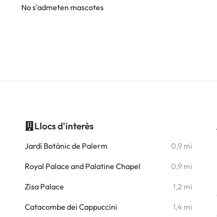
No s'admeten mascotes
Llocs d'interès
i
Jardí Botànic de Palerm
0,9 mi
i
Royal Palace and Palatine Chapel
0,9 mi
i
Zisa Palace
1,2 mi
i
Catacombe dei Cappuccini
1,4 mi