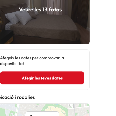
Veure les 13 fotos
Afegeix les dates per comprovar la
disponibilitat
Afegir les teves dates
icació i rodalies