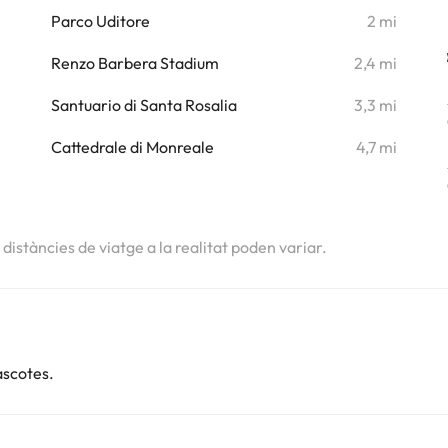
i
Parco Uditore
2 mi
i
Renzo Barbera Stadium
2,4 mi
i
Santuario di Santa Rosalia
3,3 mi
i
Cattedrale di Monreale
4,7 mi
s distàncies de viatge a la realitat poden variar.
ascotes.