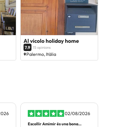
Al vicolo holiday home
7.9
15 opinions
Palermo, Itàlia
2026
02/08/2026
Escollir Amimir és una bona
Ja he fe