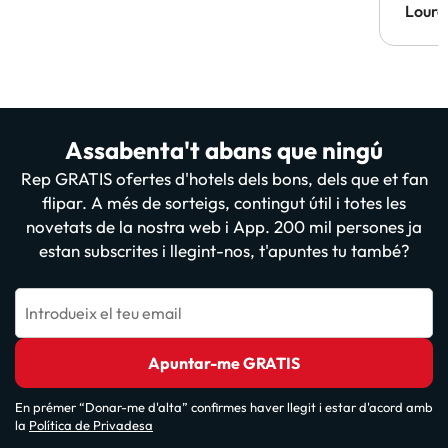
Lourd
Assabenta't abans que ningú
Rep GRATIS ofertes d'hotels dels bons, dels que et fan
flipar. A més de sorteigs, contingut útil i totes les
novetats de la nostra web i App. 200 mil persones ja
estan subscrites i llegint-nos, t'apuntes tu també?
Introdueix el teu email
Apuntar-me GRATIS
En prémer “Donar-me d'alta” confirmes haver llegit i estar d'acord amb
la
Política de Privadesa