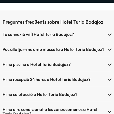
Preguntes freqüents sobre Hotel Turia Badajoz
Té connexió wifi Hotel Turia Badajoz?
El Hotel Turia Badajoz disposa de Wi-Fi.
Puc allotjar-me amb mascota a Hotel Turia Badajoz?
Hotel Turia Badajoz no admet mascotes.
Hi ha piscina a Hotel Turia Badajoz?
Sí, Hotel Turia Badajoz té piscina (aquest servei pot ser de
Hi ha recepció 24 hores a Hotel Turia Badajoz?
pagament) Aquí tens més info sobre la piscina i altres instal·lacions.
Sí, Hotel Turia Badajoz té recepció 24 hores.
Piscina a l'aire lliure (temporada d'estiu)
Hi ha calefacció a Hotel Turia Badajoz?
Sí, Hotel Turia Badajoz té calefacció a les zones comunes.
Hi ha aire condicionat a les zones comunes a Hotel
Turia Badajoz?