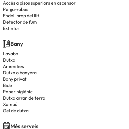
Accés a pisos superiors en ascensor
Penja-robes
Endoll prop del llit
Detector de fum
Extintor
Bany
Lavabo
Dutxa
Amenities
Dutxa o banyera
Bany privat
Bidet
Paper higiènic
Dutxa arran de terra
Xampú
Gel de dutxa
Més serveis