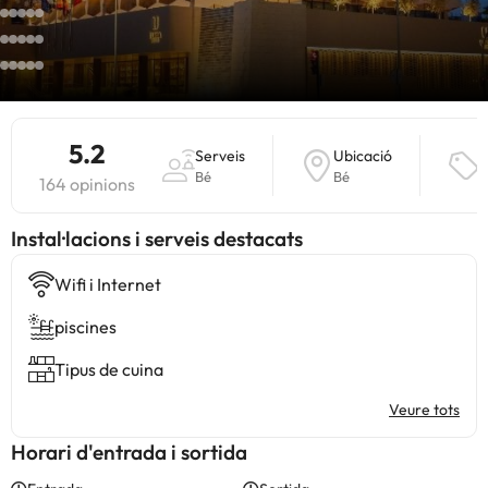
5.2
Serveis
Ubicació
Q
Bé
Bé
164 opinions
Instal·lacions i serveis destacats
Wifi i Internet
piscines
Tipus de cuina
Veure tots
Horari d'entrada i sortida