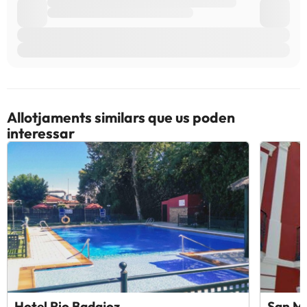
Allotjaments similars que us poden
interessar
Hotel Rio Badajoz
San M