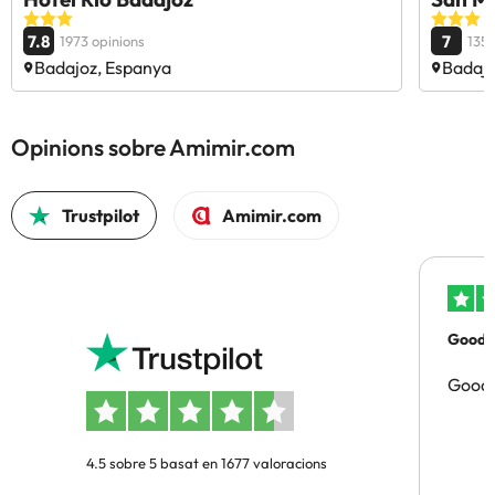
7.8
7
1973 opinions
135 
Badajoz, Espanya
Badajo
Opinions sobre Amimir.com
Trustpilot
Amimir.com
Good p
Good 
4.5 sobre 5 basat en 1677 valoracions