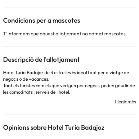
Condicions per a mascotes
T'informem que aquest allotjament no admet mascotes.
Descripció de l'allotjament
Hotel Turia Badajoz de 3 estrelles és ideal tant per a viatge de
negocis o de vacances.
Tant els turistes com els que viatgen per negocis poden gaudir de
les comoditats i serveis de l'hotel.
Les carecterístiques més important de l'hotel inclouen Wi-Fi
gratuït en totes les habitacions, servei de recepció 24 hores,
accés per a discapacitats, consigna d'equipatges, parking.
Les habitacions disposen de tot l'equipament que necessites per
a una nit de descans.
Opinions sobre Hotel Turia Badajoz
L´hotel ofereix diverses oportunitats de recreació.
Personal amable, excel·lents instal·lacions i proximitat amb tot el