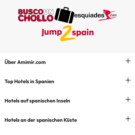
Über Amimir.com
Unser Team
Top Hotels in Spanien
Meine Buchung
Hotels in Salou
Hotels auf spanischen Inseln
Newsletter abonnieren
Hotels in Benidorm
Company Group - ViajesParaTi
Hotels auf Mallorca
Hotels an der spanischen Küste
Hotels in Marbella
Meinungen
Hotels auf Menorca