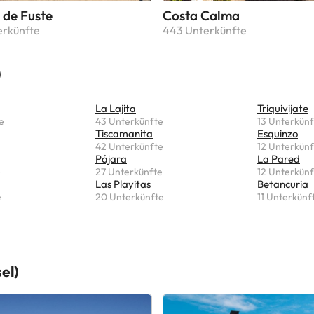
 de Fuste
Costa Calma
erkünfte
443 Unterkünfte
)
La Lajita
Triquivijate
e
43 Unterkünfte
13 Unterkünf
Tiscamanita
Esquinzo
42 Unterkünfte
12 Unterkünf
Pájara
La Pared
e
27 Unterkünfte
12 Unterkünf
Las Playitas
Betancuria
e
20 Unterkünfte
11 Unterkünf
el)