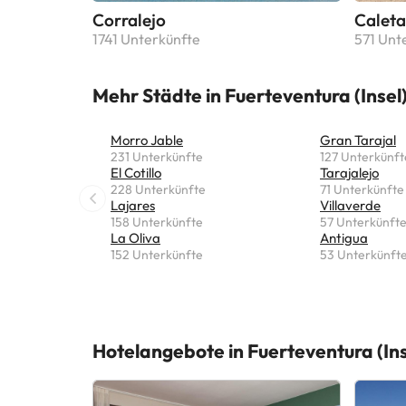
Corralejo
Caleta
1741 Unterkünfte
571 Unt
Mehr Städte in Fuerteventura (Insel
Morro Jable
Gran Tarajal
231 Unterkünfte
127 Unterkünft
El Cotillo
Tarajalejo
228 Unterkünfte
71 Unterkünfte
Lajares
Villaverde
158 Unterkünfte
57 Unterkünft
La Oliva
Antigua
152 Unterkünfte
53 Unterkünft
Hotelangebote in Fuerteventura (Ins