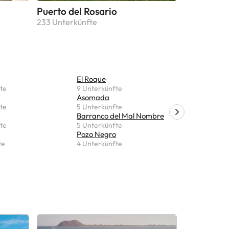
Puerto del Rosario
233 Unterkünfte
El Roque
Casillas d
te
9 Unterkünfte
2 Unterkü
Asomada
Jandia
te
5 Unterkünfte
1 Unterkun
Barranco del Mal Nombre
Ginigina
te
5 Unterkünfte
1 Unterkun
Pozo Negro
Guisguey
te
4 Unterkünfte
1 Unterkun