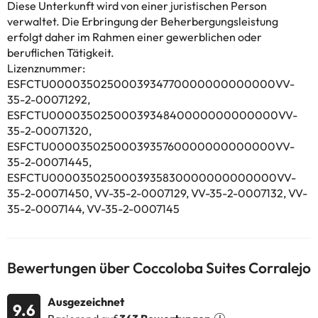
Unterkunft Coccoloba Suites Corralejo finden Sie die
Diese Unterkunft wird von einer juristischen Person
interessanten Orte Strand Playa Corralejo, Strand Playa de
verwaltet. Die Erbringung der Beherbergungsleistung
Corralejo Viejo und Strand Playa las Clavellinas. Der
erfolgt daher im Rahmen einer gewerblichen oder
nächstgelegene Flughafen ist der Flughafen Fuerteventura, 36
beruflichen Tätigkeit.
km von der Unterkunft Coccoloba Suites Corralejo entfernt.
Lizenznummer:
In dieser Unterkunft sind weder
ESFCTU0000350250003934770000000000000VV-
Junggesellen-/Junggesellinnenabschiede noch ähnliche Feiern
35-2-00071292,
erlaubt.
ESFCTU0000350250003934840000000000000VV-
35-2-00071320,
Einige der aufgeführten Leistungen können kostenpflichtig sein.
ESFCTU0000350250003935760000000000000VV-
Die entsprechenden Preise könnt ihr direkt bei der Unterkunft
35-2-00071445,
erfragen. Alle Informationen auf dieser Seite können von der
ESFCTU0000350250003935830000000000000VV-
Unterkunft geändert werden. Wenn ihr Fragen habt, kontaktiert
35-2-00071450, VV-35-2-0007129, VV-35-2-0007132, VV-
uns.
35-2-0007144, VV-35-2-0007145
Bewertungen über Coccoloba Suites Corralejo
Ausgezeichnet
9.6