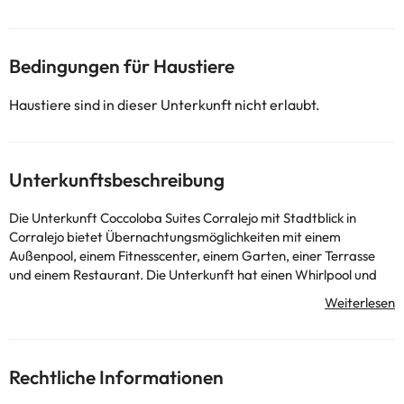
Bedingungen für Haustiere
Haustiere sind in dieser Unterkunft nicht erlaubt.
Unterkunftsbeschreibung
Die Unterkunft Coccoloba Suites Corralejo mit Stadtblick in
Corralejo bietet Übernachtungsmöglichkeiten mit einem
Außenpool, einem Fitnesscenter, einem Garten, einer Terrasse
und einem Restaurant. Die Unterkunft hat einen Whirlpool und
einen Whirlpool. Die Unterkunft ist ausgestattet mit einer
Klimaanlage, einer voll ausgestatteten Küche, einem Flachbild-
TV und einem eigenen Badezimmer mit einer Dusche, kostenlosen
Pflegeprodukten und einem Haartrockner. Es gibt einen
Kühlschrank, eine Mikrowelle und eine Herdplatte sowie eine
Rechtliche Informationen
Kaffeemaschine und einen Wasserkocher. In der Nähe der