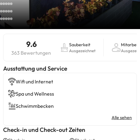
9.6
Sauberkeit
Mitarbeit
Ausgezeichnet
Ausgezeic
363 Bewertungen
​Ausstattung und Service
Wifi und Internet
Spa und Wellness
Schwimmbecken
Alle sehen
Check-in und Check-out Zeiten