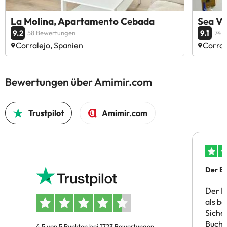
La Molina, Apartamento Cebada
Sea V
9.2
9.1
58 Bewertungen
74 
Corralejo, Spanien
Corral
Bewertungen über Amimir.com
Trustpilot
Amimir.com
Der Bu
Der B
als b
Siche
Buchu
4.5 von 5 Punkten bei 1723 Bewertungen