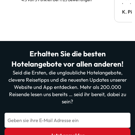
bestä
Doppe
K. Pi
verm
Erhalten Sie die besten
Hotelangebote vor allen anderen!
Seid die Ersten, die unglaubliche Hotelangebote,
clevere Reisetipps und die neuesten Updates unserer
Website und App entdecken. Mehr als 200.000
Reisende lesen uns bereits … seid ihr bereit, dabei zu
sein?
Geben sie ihre E-Mail Adresse ein