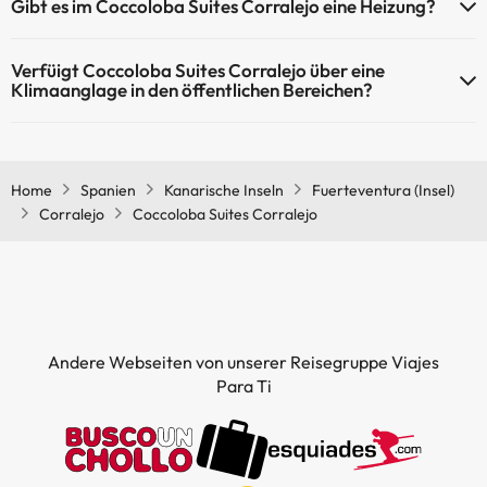
Gibt es im Coccoloba Suites Corralejo eine Heizung?
(dieser Service ist eventuell gebührenpflichtig). Hier finden Sie
weitere Informationen über das Schwimmbad und andere
Ja, Coccoloba Suites Corralejo hat eine Heizung in den
Einrichtungen.
Verfüigt Coccoloba Suites Corralejo über eine
Gemeinschaftsräumen.
Klimaanglage in den öffentlichen Bereichen?
Außenpool (Sommersaison)
Außenpool (ganzjährig)
Ja, Coccoloba Suites Corralejo hat eine Klimaanlage in den
Gemeinschaftsräumen.
Home
Spanien
Kanarische Inseln
Fuerteventura (Insel)
Corralejo
Coccoloba Suites Corralejo
Andere Webseiten von unserer Reisegruppe Viajes
Para Ti