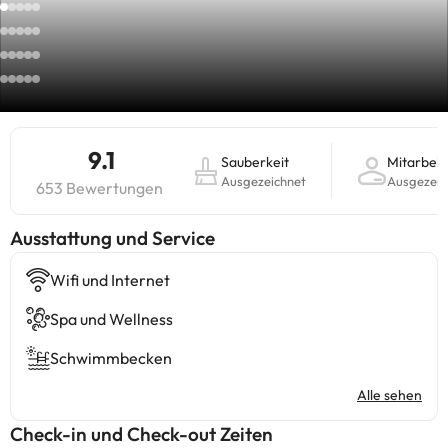
9.1
Sauberkeit
Mitarbeit
Ausgezeichnet
Ausgezeic
653 Bewertungen
​Ausstattung und Service
Wifi und Internet
Spa und Wellness
Schwimmbecken
Alle sehen
Check-in und Check-out Zeiten