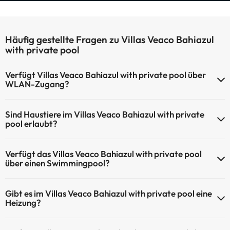
Häufig gestellte Fragen zu Villas Veaco Bahiazul
with private pool
Verfügt Villas Veaco Bahiazul with private pool über
WLAN-Zugang?
Villas Veaco Bahiazul with private pool verfügt über WLAN-Zugang.
Sind Haustiere im Villas Veaco Bahiazul with private
pool erlaubt?
Haustiere sind im Villas Veaco Bahiazul with private pool nicht
Verfügt das Villas Veaco Bahiazul with private pool
erlaubt.
über einen Swimmingpool?
Ja, Villas Veaco Bahiazul with private pool verfügt über ein
Gibt es im Villas Veaco Bahiazul with private pool eine
Schwimmbad (dieser Service ist eventuell gebührenpflichtig). Hier
Heizung?
finden Sie weitere Informationen über das Schwimmbad und
andere Einrichtungen.
Ja, Villas Veaco Bahiazul with private pool hat eine Heizung in den