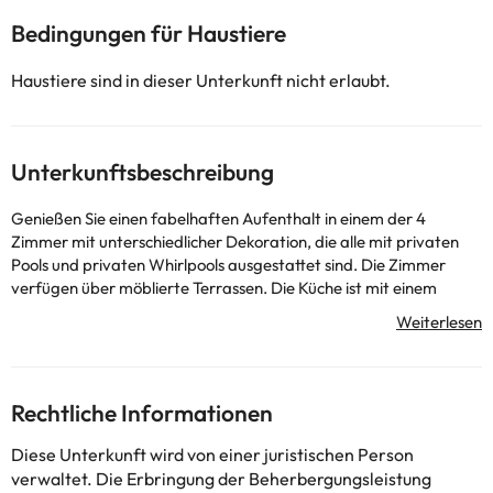
Bedingungen für Haustiere
Haustiere sind in dieser Unterkunft nicht erlaubt.
Unterkunftsbeschreibung
Genießen Sie einen fabelhaften Aufenthalt in einem der 4
Zimmer mit unterschiedlicher Dekoration, die alle mit privaten
Pools und privaten Whirlpools ausgestattet sind. Die Zimmer
verfügen über möblierte Terrassen. Die Küche ist mit einem
großen Kühl-/Gefrierschrank, Backofen und Kochfeld
ausgestattet. Die kostenlose Wi-Fi-Internetverbindung
ermöglicht es Ihnen, mit Ihren Lieben zu kommunizieren, und in
Ihrer Freizeit können Sie sich mit dem 42-Zoll-Flachbild-TV mit
Kabelkanälen unterhalten.Villas Veaco Bahia Azul serviert
Rechtliche Informationen
köstliche Mahlzeiten im Restaurante Bahiazul.You wird chemische
Reinigung oder Wäscherei, mehrsprachiger Service und
Diese Unterkunft wird von einer juristischen Person
Wäscherei zu Ihrer Verfügung haben. Parkplätze stehen in
verwaltet. Die Erbringung der Beherbergungsleistung