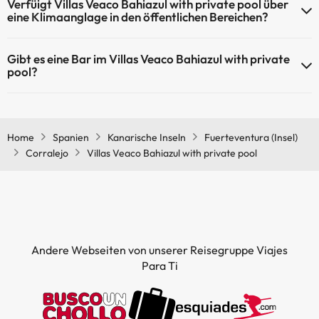
Verfüigt Villas Veaco Bahiazul with private pool über
Gemeinschaftsräumen.
Außenpool (Sommersaison)
eine Klimaanglage in den öffentlichen Bereichen?
Außenpool (ganzjährig)
Ja, Villas Veaco Bahiazul with private pool hat eine Klimaanlage in
Gibt es eine Bar im Villas Veaco Bahiazul with private
den Gemeinschaftsräumen.
pool?
Ja, Villas Veaco Bahiazul with private pool hat eine Bar.
Home
Spanien
Kanarische Inseln
Fuerteventura (Insel)
Corralejo
Villas Veaco Bahiazul with private pool
Andere Webseiten von unserer Reisegruppe Viajes
Para Ti