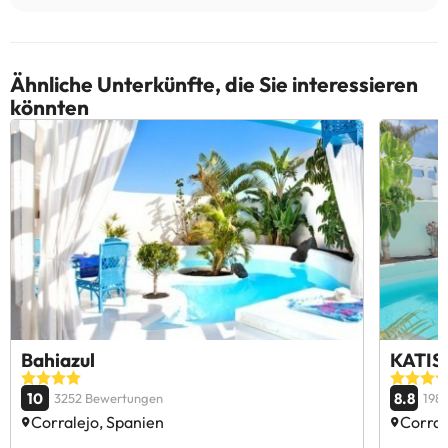
Ähnliche Unterkünfte, die Sie interessieren
könnten
Bahiazul
KATIS 
10
8.8
3252 Bewertungen
198
Corralejo, Spanien
Corral