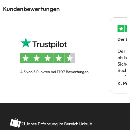
Kundenbewertungen
Der Bu
Der B
als b
Siche
Buchu
4.5 von 5 Punkten bei 1707 Bewertungen
bestä
Doppe
K. Pi
verm
21 Jahre Erfahrung im Bereich Urlaub