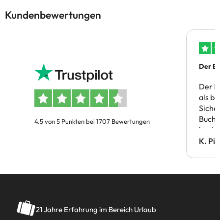
Kundenbewertungen
Der Bu
Der B
als b
Siche
Buchu
4.5 von 5 Punkten bei 1707 Bewertungen
bestä
Doppe
K. Pi
verm
21 Jahre Erfahrung im Bereich Urlaub