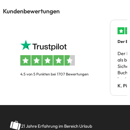
Kundenbewertungen
Der Bu
Der B
als b
Siche
Buchu
4.5 von 5 Punkten bei 1707 Bewertungen
bestä
Doppe
K. Pi
verm
21 Jahre Erfahrung im Bereich Urlaub