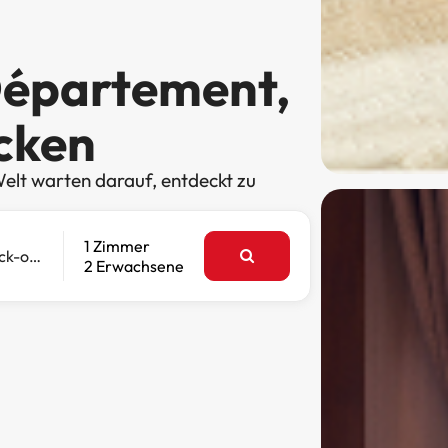
Département,
cken
elt warten darauf, entdeckt zu
1 Zimmer
Check-out
2 Erwachsene