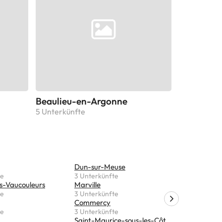
Beaulieu-en-Argonne
5 Unterkünfte
Dun-sur-Meuse
Houdelain
te
3 Unterkünfte
2 Unterkü
s-Vaucouleurs
Marville
Varennes
te
3 Unterkünfte
2 Unterkü
Commercy
Euville
te
3 Unterkünfte
2 Unterkü
Saint-Maurice-sous-les-Côtes
Bislée