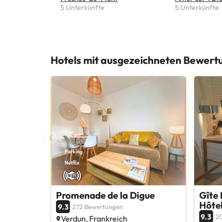
5 Unterkünfte
5 Unterkünfte
Hotels mit ausgezeichneten Bewer
Promenade de la Digue
Gîte 
Hôte
9.3
272 Bewertungen
9.3
2
Verdun, Frankreich