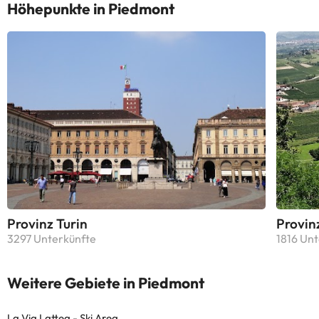
Höhepunkte in Piedmont
Provinz Turin
Provin
3297 Unterkünfte
1816 Unt
Weitere Gebiete in Piedmont
La Via Lattea - Ski Area