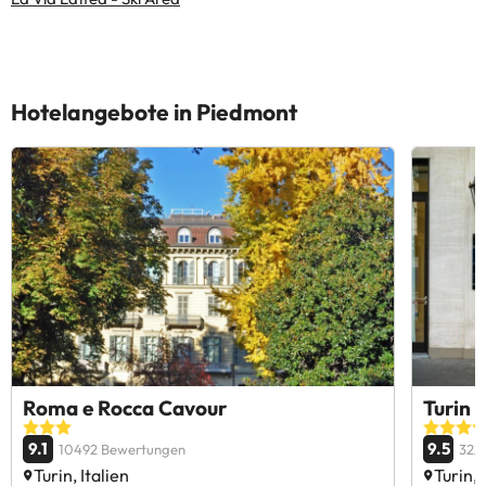
Hotelangebote in Piedmont
Roma e Rocca Cavour
Turin 
9.1
9.5
10492 Bewertungen
322
Turin, Italien
Turin, 