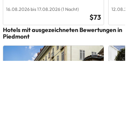
16.08.2026 bis 17.08.2026 (1 Nacht)
12.08.2
$73
Hotels mit ausgezeichneten Bewertungen in
Piedmont
Residenza dell'Opera
J Hote
9.2
1783 Bewertungen
9.2
141
Turin, Italien